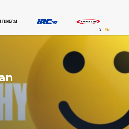
ID
EN
aan