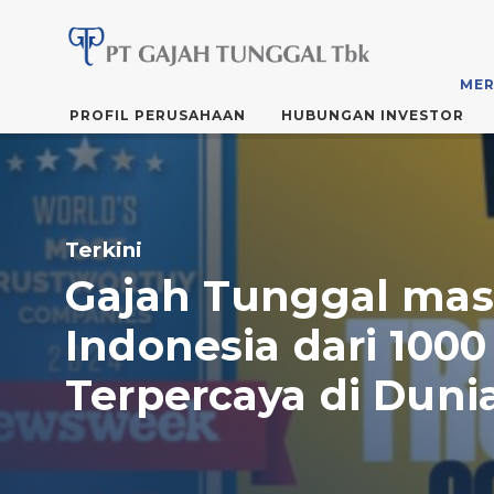
MER
Skip
PROFIL PERUSAHAAN
HUBUNGAN INVESTOR
to
the
content
Terkini
Gajah Tunggal mas
Indonesia dari 100
Terpercaya di Duni