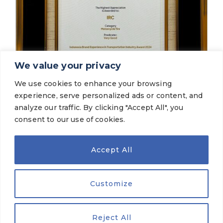
We value your privacy
Terkini
We use cookies to enhance your browsing
IRC Tire Meraih predikat “Very Good”,
experience, serve personalized ads or content, and
dalam ajang Indonesia Brand Experience in
Transportation Industry Award 2024”
analyze our traffic. By clicking "Accept All", you
consent to our use of cookies.
LIHAT LAINNYA
Accept All
Customize
MEREK KAMI
© 2026 PT Gajah Tunggal Tbk. All Rights Reserved.
Ketentuan Hukum
|
Kebijakan Privasi
Reject All