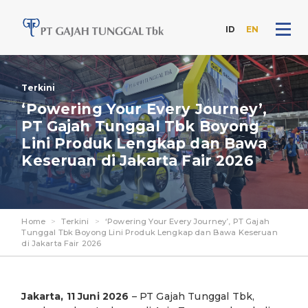
ID
EN
Skip
to
Terkini
the
content
‘Powering Your Every Journey’,
PT Gajah Tunggal Tbk Boyong
Lini Produk Lengkap dan Bawa
Keseruan di Jakarta Fair 2026
Home
>
Terkini
>
‘Powering Your Every Journey’, PT Gajah
Tunggal Tbk Boyong Lini Produk Lengkap dan Bawa Keseruan
di Jakarta Fair 2026
Jakarta, 11 Juni 2026
– PT Gajah Tunggal Tbk,