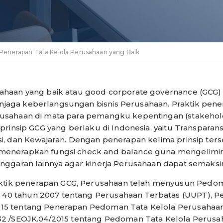
Penerapan Tata Kelola Perusahaan yang Baik
sahaan yang baik atau good corporate governance (GCG)
jaga keberlangsungan bisnis Perusahaan. Praktik pen
usahaan di mata para pemangku kepentingan (stakeholde
prinsip GCG yang berlaku di Indonesia, yaitu Transparansi
si, dan Kewajaran. Dengan penerapan kelima prinsip ter
menerapkan fungsi check and balance guna mengelimin
anggaran lainnya agar kinerja Perusahaan dapat semaks
tik penerapan GCG, Perusahaan telah menyusun Ped
0 tahun 2007 tentang Perusahaan Terbatas (UUPT), Per
15 tentang Penerapan Pedoman Tata Kelola Perusahaan
 32 /SEOJK.04/2015 tentang Pedoman Tata Kelola Perusa