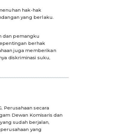
emenuhan hak-hak
ndangan yang berlaku.
am dan pemangku
epentingan berhak
sahaan juga memberikan
a diskriminasi suku,
, Perusahaan secara
agam Dewan Komisaris dan
yang sudah berjalan,
a perusahaan yang