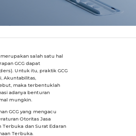
 merupakan salah satu hal
erapan GCG dapat
rs). Untuk itu, praktik GCG
, Akuntabilitas,
sebut, maka terbentuklah
asi adanya benturan
imal mungkin.
oman GCG yang mengacu
aturan Otoritas Jasa
 Terbuka dan Surat Edaran
haan Terbuka.