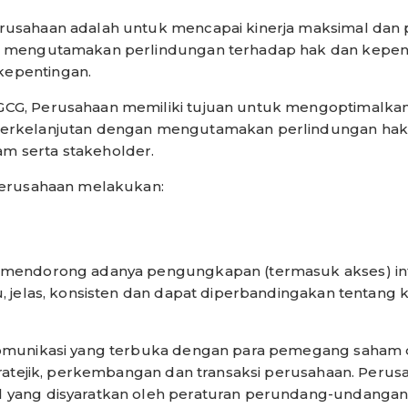
erusahaan adalah untuk mencapai kinerja maksimal da
ap mengutamakan perlindungan terhadap hak dan kepe
epentingan.
GCG, Perusahaan memiliki tujuan untuk mengoptimalka
berkelanjutan dengan mengutamakan perlindungan hak
m serta stakeholder.
 perusahaan melakukan:
 mendorong adanya pengungkapan (termasuk akses) info
u, jelas, konsisten dan dapat diperbandingakan tentang 
 komunikasi yang terbuka dengan para pemegang saha
tratejik, perkembangan dan transaksi perusahaan. Perusah
 yang disyaratkan oleh peraturan perundang-undangan, 